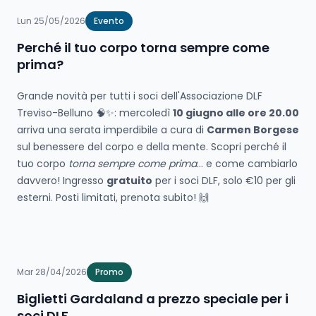
Lun 25/05/2026
Evento
Perché il tuo corpo torna sempre come
prima?
Grande novità per tutti i soci dell'Associazione DLF
Treviso-Belluno 🧠✨: mercoledì
10 giugno alle ore 20.00
arriva una serata imperdibile a cura di
Carmen Borgese
sul benessere del corpo e della mente. Scopri perché il
tuo corpo
torna sempre come prima
... e come cambiarlo
davvero! Ingresso
gratuito
per i soci DLF, solo €10 per gli
esterni. Posti limitati, prenota subito! 🙌
Mar 28/04/2026
Promo
Biglietti Gardaland a prezzo speciale per i
soci DLF