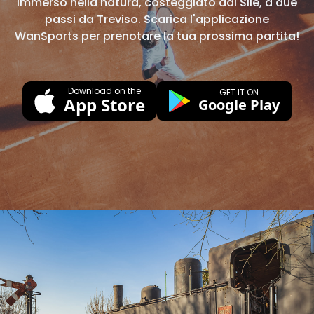
Immerso nella natura, costeggiato dal Sile, a due
passi da Treviso. Scarica l'applicazione
WanSports per prenotare la tua prossima partita!
Download on the
GET IT ON
App Store
Google Play