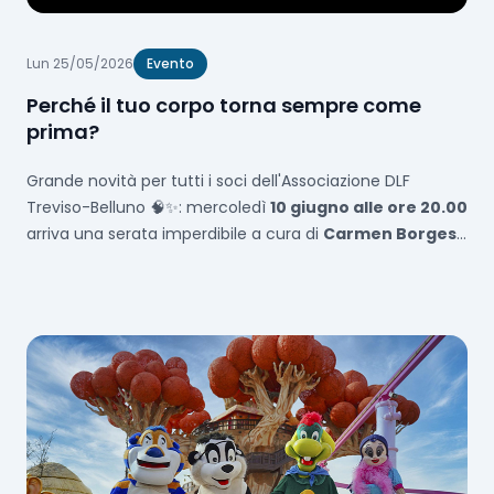
Lun 25/05/2026
Evento
Perché il tuo corpo torna sempre come
prima?
Grande novità per tutti i soci dell'Associazione DLF
Treviso-Belluno 🧠✨: mercoledì
10 giugno alle ore 20.00
arriva una serata imperdibile a cura di
Carmen Borgese
sul benessere del corpo e della mente. Scopri perché il
tuo corpo
torna sempre come prima
... e come cambiarlo
davvero! Ingresso
gratuito
per i soci DLF, solo €10 per gli
esterni. Posti limitati, prenota subito! 🙌