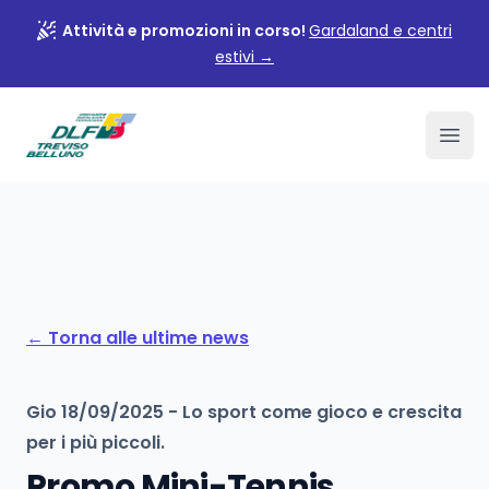
Attività e promozioni in corso!
Gardaland e centri
estivi
→
Associazione DLF Treviso
Ope
←
Torna alle ultime news
Gio 18/09/2025
-
Lo sport come gioco e crescita
per i più piccoli.
Promo Mini-Tennis,